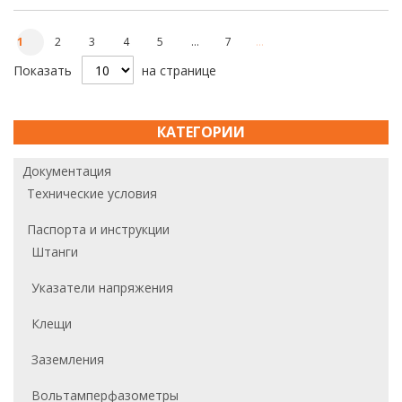
Страница
You're currently reading page
Страница
Страница
Страница
Страница
Страница
Страница
Дальше
1
2
3
4
5
...
7
Показать
на странице
КАТЕГОРИИ
Документация
Технические условия
Паспорта и инструкции
Штанги
Указатели напряжения
Клещи
Заземления
Вольтамперфазометры