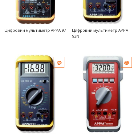
Цифровий мультиметр APPA 97
Цифровий мультиметр APPA
93N
Добавить в сравнение
Доб