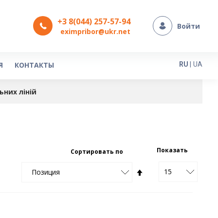
+3 8(044) 257-57-94
Войти
eximpribor@ukr.net
Язык
Я
КОНТАКТЫ
RU
|
UA
ьних ліній
Показать
Сортировать по
15
Задать
Позиция
направление
по