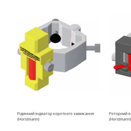
Рідинний індиатор короткого замикання
Роторний і
(Horstmann)
(Horstmann)