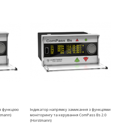
убыванию
з функцією
Індикатор напрямку замикання з функціями
tmann)
моніторингу та керування ComPass Bs 2.0
(Horstmann)