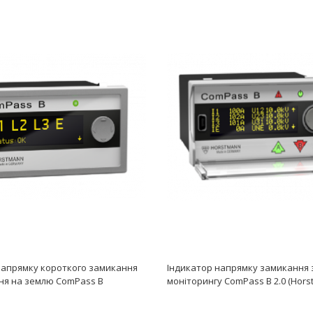
напрямку короткого замикання
Індикатор напрямку замикання 
ня на землю ComPass B
моніторингу ComPass B 2.0 (Hors