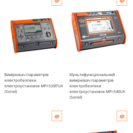
Добавить в сравнение
Доб
по
убыванию
Вимірювач параметрів
Мультифункціональний
електробезпеки
вимірювач параметрів
електроустановок MPI-530ITUA
електробезпеки
(Sonel)
електроустановок MPI-540UA
(Sonel)
Добавить в сравнение
Доб