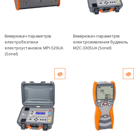
Вимірювач параметрів
Вимірювач параметрів
електробезпеки
електроживлення будівель
електроустановок MPI-520UA
MZC-330SUA (Sonel)
(Sonel)
Добавить в сравнение
Доб