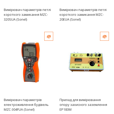
Вимірювач параметрів петлі
Вимірювач параметрів петлі
короткого замикання MZC-
короткого замикання MZC-
320SUA (Sonel)
20EUA (Sonel)
Добавить в сравнение
Доб
Вимірювач параметрів
Прилад для вимірювання
електроживлення будівель
опору захисного заземлення
MZC-304FUA (Sonel)
ЕР183М