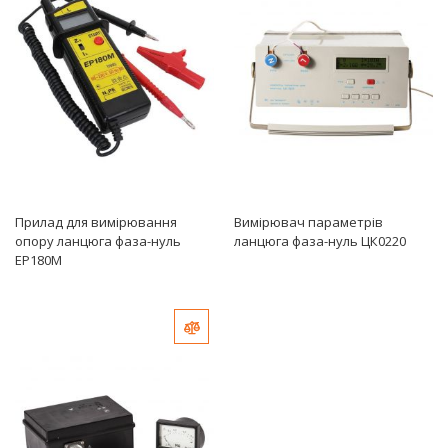
Прилад для вимірювання
Вимірювач параметрів
опору ланцюга фаза-нуль
ланцюга фаза-нуль ЦК0220
ЕР180М
Добавить в сравнение