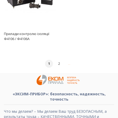
Прилади контролю ізоляції
Ф4106 / Ф4106А
Страница
You're currently reading page
Страница
Страница
Дальше
1
2
«ЭКСИМ-ПРИБОР»: безопасность, надежность,
точность
Что мы делаем? – Мы делаем Ваш труд БЕЗОПАСНЫМ, а
результаты труда – КАЧЕСТВЕННЫМИ, ТОЧНЫМИ и