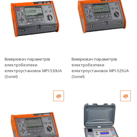
Вимірювач параметрів
Вимірювач параметрів
електробезпеки
електробезпеки
електроустановок MPI-530UA
електроустановок MPI-525UA
(Sonel)
(Sonel)
Добавить в сравнение
Доб