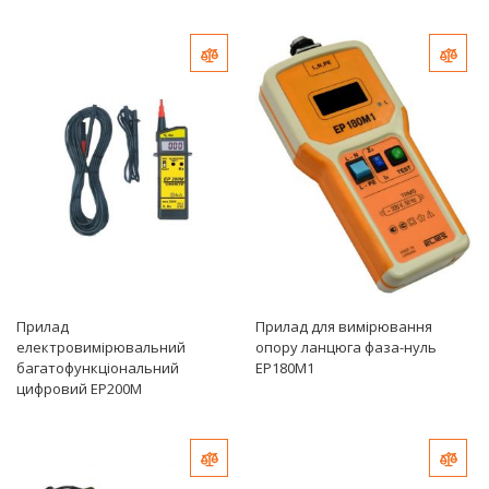
Добавить в сравнение
Доб
Прилад
Прилад для вимірювання
електровимірювальний
опору ланцюга фаза-нуль
багатофункціональний
ЕР180М1
цифровий ЕР200М
Добавить в сравнение
Доб