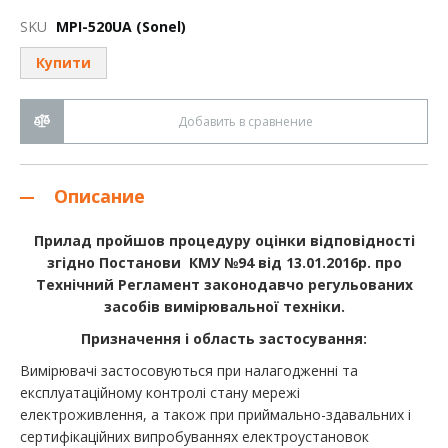
к
началу
SKU
MPI-520UA (Sonel)
галереи
изображений
Купити
Добавить в сравнение
Описание
Прилад пройшов процедуру оцінки відповідності
згідно Постанови КМУ №94 від 13.01.2016р. про
Технічний Регламент законодавчо регульованих
засобів вимірювальної техніки.
Призначення і область застосування:
Вимірювачі застосовуються при налагодженні та
експлуатаційному контролі стану мережі
електроживлення, а також при приймально-здавальних і
сертифікаційних випробуваннях електроустановок