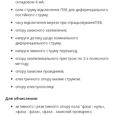
складовою 6 мА;
сили струму відключення ПЗВ для диференціального
постійного струму;
часу відключення мережі при спрацьовуванніПЗВ;
опору захисного заземлення;
напруги дотику щодо номінального
диференціального струму;
напруги змінного струму перешкод;
опору заземлювального пристрою по 3-х полюсного
методу;
опору захисних провідників;
електричного опору малим струмом;
опору електроізоляції
Для обчислення:
активного і реактивного опору кола "фаза - нуль»,
«фаза - фаза», «фаза - захисний провідник»;