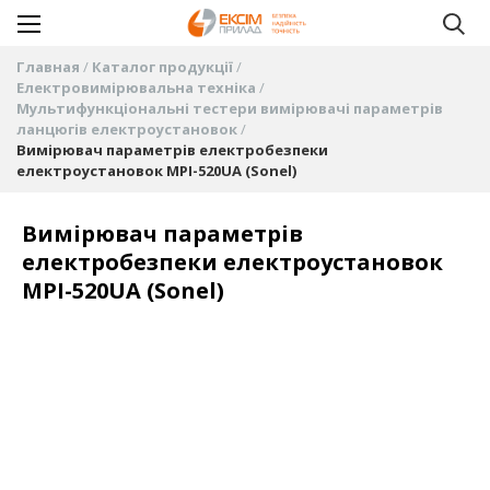
Главная
Каталог продукції
Електровимірювальна техніка
Мультифункціональні тестери вимірювачі параметрів
ланцюгів електроустановок
Вимірювач параметрів електробезпеки
електроустановок MPI-520UA (Sonel)
Вимірювач параметрів
електробезпеки електроустановок
MPI-520UA (Sonel)
Пропустить
и
перейти
к
галереям
изображений