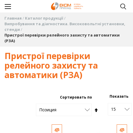
Главная
Каталог продукції
Випробування та діагностика. Високовольтні установки,
стенди
Пристрої перевірки релейного захисту та автоматики
(РЗА)
Пристрої перевірки
релейного захисту та
автоматики (РЗА)
Показать
Сортировать по
15
Задать
Позиция
направление
Добавить в сравнение
Доб