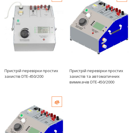
по
убыванию
Пристрій перевірки простих
Пристрій перевірки простих
захистів DTE-450/200
захистів та автоматичних
вимикачів DTE-450/2000
Добавить в сравнение