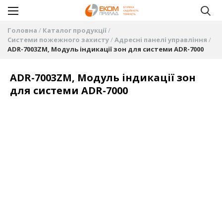
Головна
Каталог продукції
Системи пожежного захисту
Адресні панелі управління
ADR-7003ZM, Модуль індикації зон для системи ADR-7000
ADR-7003ZM, Модуль індикації зон
для системи ADR-7000
Перейти
до
кінця
галереї
зображень