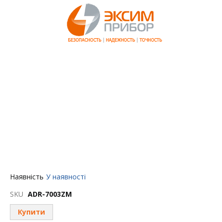
Перейти
Наявність
У наявності
до
початку
SKU
ADR-7003ZM
галереї
зображень
Купити