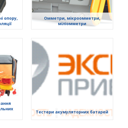
і опору,
Омметри, мікроомметри,
оляції
міліомметри
вання
альних
Тестери акумуляторних батарей