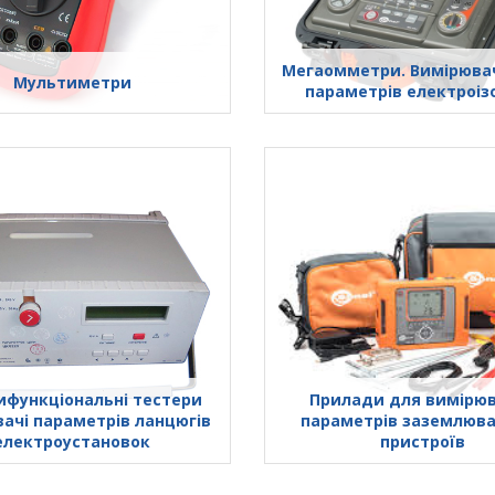
Мегаомметри. Вимірювач
Мультиметри
параметрів електроіз
функціональні тестери
Прилади для вимірю
ачі параметрів ланцюгів
параметрів заземлюв
електроустановок
пристроїв