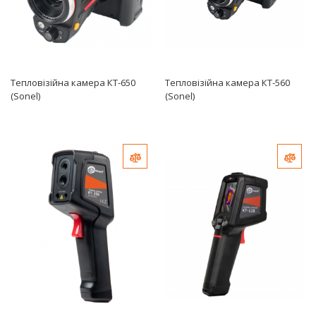
Тепловізійна камера КТ-650
Тепловізійна камера КТ-560
(Sonel)
(Sonel)
Додати до порівняння
Дода