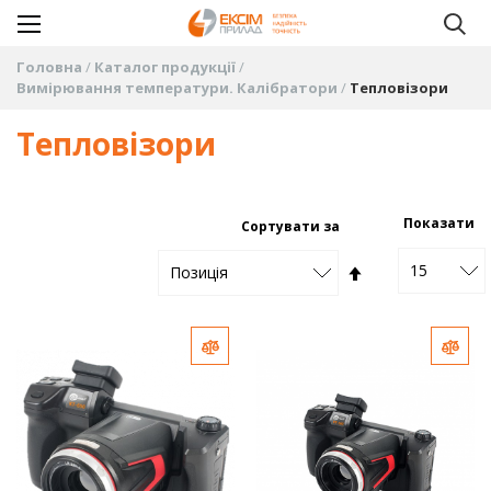
Головна
Каталог продукції
Вимірювання температури. Калібратори
Тепловізори
Тепловізори
Показати
Сортувати за
15
Сортувати
Позиція
у
Додати до порівняння
Дода
порядку
збільшення