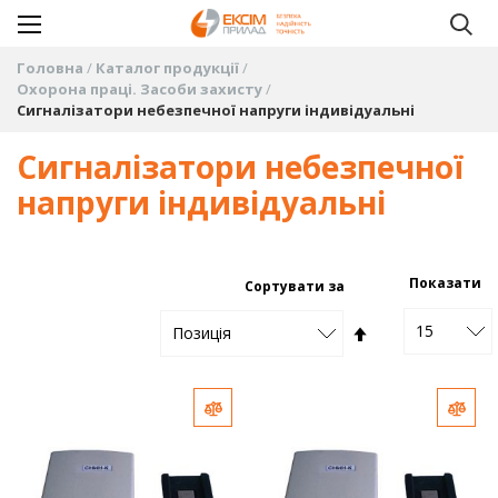
Головна
Каталог продукції
Охорона праці. Засоби захисту
Сигналізатори небезпечної напруги індивідуальні
Сигналізатори небезпечної
напруги індивідуальні
Показати
Сортувати за
15
Сортувати
Позиція
у
Додати до порівняння
Дода
порядку
збільшення