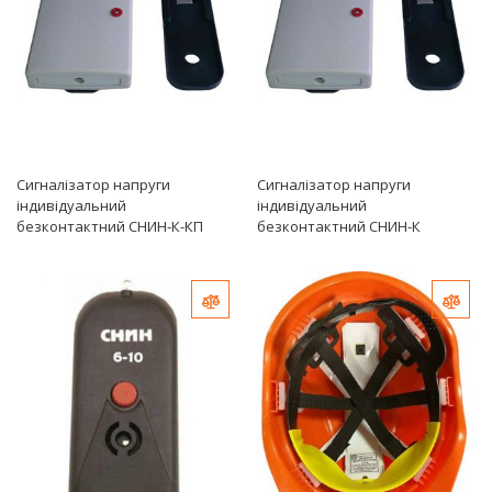
Сигналізатор напруги
Сигналізатор напруги
індивідуальний
індивідуальний
безконтактний СНИН-К-КП
безконтактний СНИН-К
Додати до порівняння
Дода