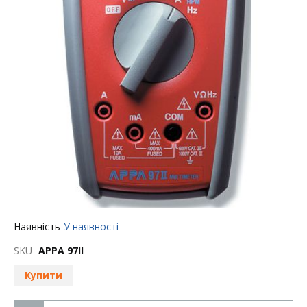
Перейти
Наявність
У наявності
до
початку
SKU
APPA 97ІІ
галереї
зображень
Купити