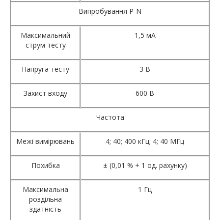
Випробування P-N
Максимальний
1,5 мА
струм тесту
Напруга тесту
3 В
Захист входу
600 В
Частота
Межі вимірювань
4; 40; 400 кГц; 4; 40 МГц
Похибка
± (0,01 % + 1 од. рахунку)
Максимальна
1 Гц
роздільна
здатність