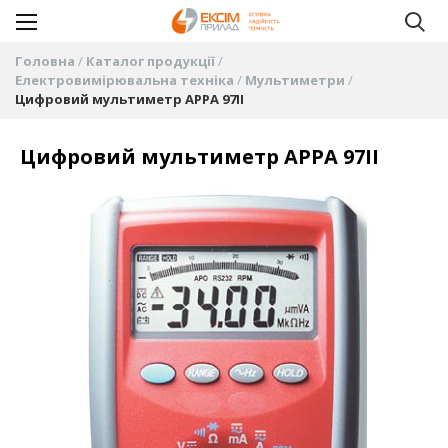
Головна
Каталог продукції
Електровимірювальна техніка
Мультиметри
Цифровий мультиметр APPA 97II
Цифровий мультиметр APPA 97II
Перейти
до
кінця
галереї
зображень