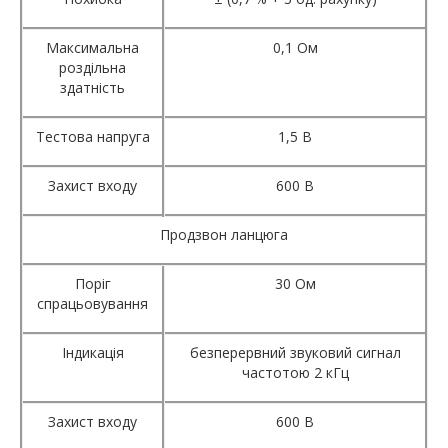
Максимальна
0,1 Ом
роздільна
здатність
Тестова напруга
1,5 В
Захист входу
600 В
Продзвон ланцюга
Поріг
30 Ом
спрацьовування
Індикація
безперервний звуковий сигнал
частотою 2 кГц
Захист входу
600 В