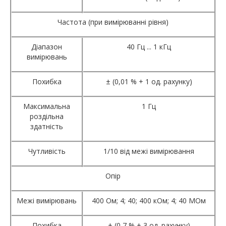
Частота (при вимірюванні рівня)
Діапазон
40 Гц ... 1 кГц
вимірювань
Похибка
± (0,01 % + 1 од. рахунку)
Максимальна
1 Гц
роздільна
здатність
Чутливість
1/10 від межі вимірювання
Опір
Межі вимірювань
400 Ом; 4; 40; 400 кОм; 4; 40 МОм
Похибка
± (0,7 % + 3 од. рахунку)