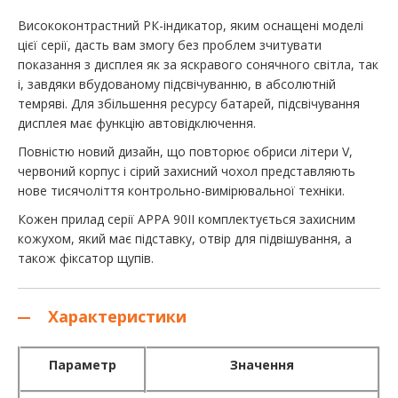
Висококонтрастний РК-індикатор, яким оснащені моделі
цієї серії, дасть вам змогу без проблем зчитувати
показання з дисплея як за яскравого сонячного світла, так
і, завдяки вбудованому підсвічуванню, в абсолютній
темряві. Для збільшення ресурсу батарей, підсвічування
дисплея має функцію автовідключення.
Повністю новий дизайн, що повторює обриси літери V,
червоний корпус і сірий захисний чохол представляють
нове тисячоліття контрольно-вимірювальної техніки.
Кожен прилад серії APPA 90II комплектується захисним
кожухом, який має підставку, отвір для підвішування, а
також фіксатор щупів.
Характеристики
Параметр
Значен
ня