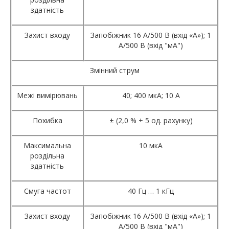
здатність
Захист входу
Запобіжник 16 А/500 В (вхід «А»); 1
А/500 В (вхід "мА")
Змінний струм
Межі вимірювань
40; 400 мкА; 10 А
Похибка
± (2,0 % + 5 од. рахунку)
Максимальна
10 мкА
роздільна
здатність
Смуга частот
40 Гц … 1 кГц
Захист входу
Запобіжник 16 А/500 В (вхід «А»); 1
А/500 В (вхід "мА")