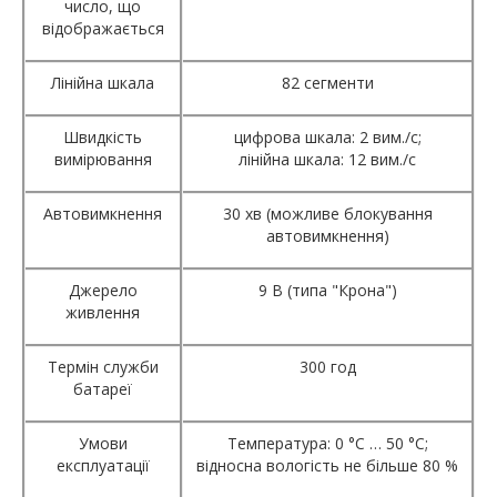
число, що
відображається
Лінійна шкала
82 сегменти
Швидкість
цифрова шкала: 2 вим./с;
вимірювання
лінійна шкала: 12 вим./с
Автовимкнення
30 хв (можливе блокування
автовимкнення)
Джерело
9 В (типа "Крона")
живлення
Термін служби
300 год
батареї
Умови
Температура: 0 °С … 50 °С;
експлуатації
відносна вологість не більше 80 %