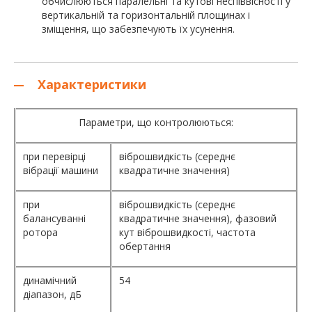
обчислюються паралельні та кутові неспіввісності у
вертикальній та горизонтальній площинах і
зміщення, що забезпечують їх усунення.
Характеристики
Параметри, що контролюються:
при перевірці
віброшвидкість (середнє
вібрації машини
квадратичне значення)
при
віброшвидкість (середнє
балансуванні
квадратичне значення), фазовий
ротора
кут віброшвидкості, частота
обертання
динамічний
54
діапазон, дБ