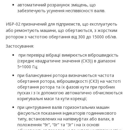
автоматичний розрахунок зміщень, що
забезпечують усунення неспіввісності валів.
ИБР-02
призначений для підприємств, що експлуатують
або ремонтують машини, що обертаються, з жорстким
ротором з частотою обертання від 300 до 15000 об/хв.
Застосування:
при перевірці вібрації вимірюється віброшвидкість
(середнє квадратичне значення (СКЗ)) в діапазоні
5÷1000 Гц;
при балансуванні ротора визначаються частота
обертання ротора, віброшвидкості (СКЗ) на частоті
обертання ротора та їх фазові кути при пробних
пусках і з їх допомогою автоматично обчислюються
коригувальні маси та кути корекції;
при центрування валів горизонтальних машин
фіксуються показання індикаторів годинникового
типу, встановлених на напівмуфтах або валах, в
положеннях “9г”, “0г” та “3г” і на їх основі