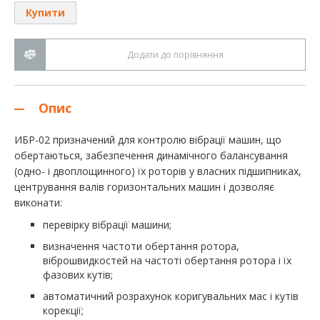
зображень
Купити
Додати до порівняння
Опис
ИБР-02
призначений для контролю вібрації машин, що
обертаються, забезпечення динамічного балансування
(одно- і двоплощинного) їх роторів у власних підшипниках,
центрування валів горизонтальних машин і дозволяє
виконати:
перевірку вібрації машини;
визначення частоти обертання ротора,
віброшвидкостей на частоті обертання ротора і їх
фазових кутів;
автоматичний розрахунок коригувальних мас і кутів
корекції;