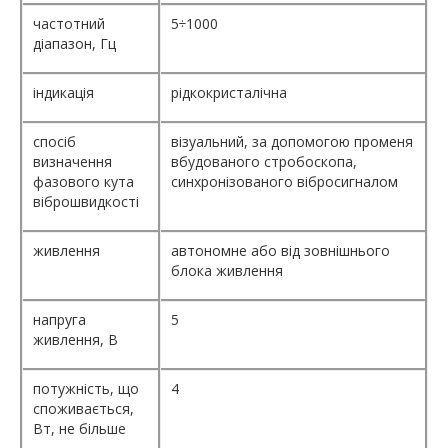
частотний
5÷1000
діапазон, Гц
індикація
рідкокристалічна
спосіб
візуальний, за допомогою променя
визначення
вбудованого стробоскопа,
фазового кута
синхронізованого вібросигналом
віброшвидкості
живлення
автономне або від зовнішнього
блока живлення
напруга
5
живлення, В
потужність, що
4
споживається,
Вт, не більше