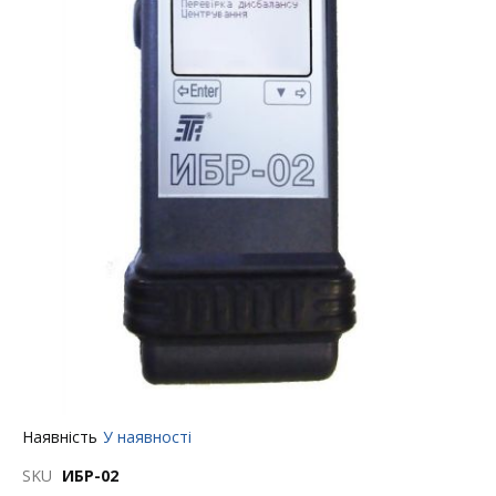
Перейти
Наявність
У наявності
до
початку
SKU
ИБР-02
галереї