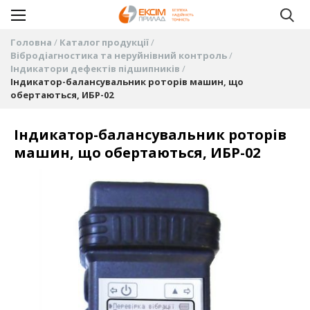
Головна
Каталог продукції
Вібродіагностика та неруйнівний контроль
Індикатори дефектів підшипників
Індикатор-балансувальник роторів машин, що
обертаються, ИБР-02
Індикатор-балансувальник роторів
машин, що обертаються, ИБР-02
Перейти
до
кінця
галереї
зображень