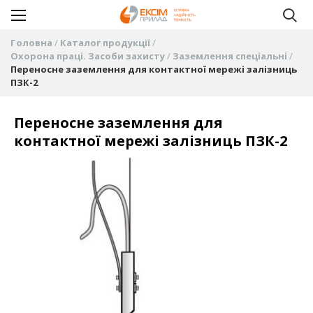
Головна
Каталог продукції
Охорона праці. Засоби захисту
Заземлення спеціальні
Переносне заземлення для контактної мережі залізниць
ПЗК-2
Переносне заземлення для
контактної мережі залізниць ПЗК-2
Перейти
до
кінця
галереї
зображень