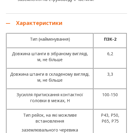
Характеристики
Тип (найменування)
ПЗК-
2
Довжина штанги в зібраному вигляді,
6,2
м, не більше
Довжина штанги в складеному вигляді,
3,3
м, не більше
Зусилля притискання контактної
100-150
головки в межах, Н
Тип рейок, на які можливе
Р43, Р50,
встановлення
Р65, Р75
заземлювального черевика