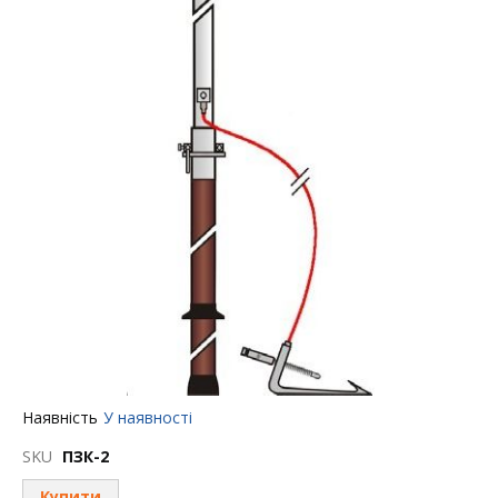
Перейти
Наявність
У наявності
до
початку
SKU
ПЗК-2
галереї
зображень
Купити