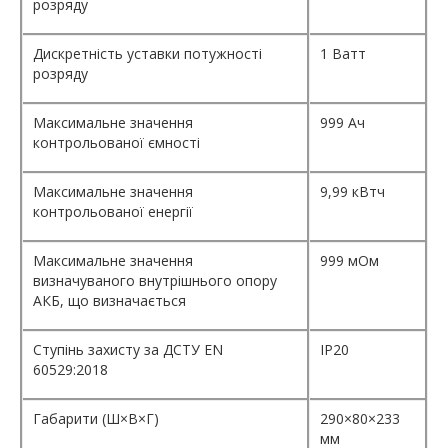
розряду
Дискретність уставки потужності
1 Ватт
розряду
Максимальне значення
999 Ач
контрольованої ємності
Максимальне значення
9,99 кВтч
контрольованої енергії
Максимальне значення
999 мОм
визначуваного внутрішнього опору
АКБ, що визначається
Ступінь захисту за ДСТУ EN
IP20
60529:2018
Габарити (Ш×В×Г)
290×80×233
мм