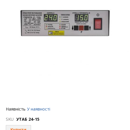
Перейти
Наявність
У наявності
до
початку
SKU
УТАБ 24-15
галереї
зображень
Купити