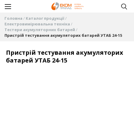
Головна
Каталог продукції
Електровимірювальна техніка
Тестери акумуляторних батарей
Пристрій тестування акумуляторих батарей УТАБ 24-15
Пристрій тестування акумуляторих
батарей УТАБ 24-15
Перейти
до
кінця
галереї
зображень