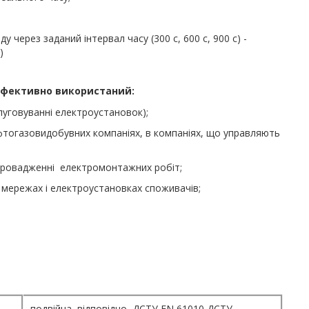
через заданий інтервал часу (300 с, 600 с, 900 с) -
)
ефективно використаний:
луговуванні електроустановок);
фтогазовидобувних компаніях, в компаніях, що управляють
 провадженні електромонтажних робіт;
х мережах і електроустановках споживачів;
подвійна, відповідно ДСТУ EN 61010 ДСТУ