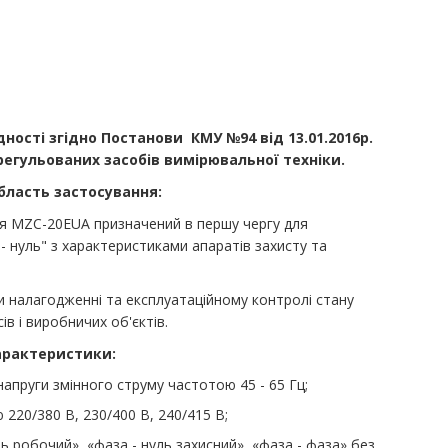
ості згідно Постанови КМУ №94 від 13.01.2016р.
егульованих засобів вимірювальної техніки.
бласть застосування:
я MZC-20EUA призначений в першу чергу для
- нуль" з характеристиками апаратів захисту та
 налагодженні та експлуатаційному контролі стану
в і виробничих об'єктів.
арактеристики:
напруги змінного струму частотою 45 - 65 Гц;
220/380 В, 230/400 В, 240/415 В;
 робочий», «фаза - нуль захисний», «фаза - фаза» без