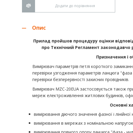
Додати до порівняння
Опис
Прилад пройшов процедуру оцінки відповідн
про Технічний Регламент законодавчо р
Призначення і о
Вимірювач параметрів петлі короткого замиканн
перевірки узгодження параметрів ланцюга "фаза 
перевірки безперервності захисних провідників.
Вимірювач MZC-20EUA застосовується також при
мереж електроживлення житлових будинків, офісі
Основні х
вимірювання діючого значення фазної і лінійної 
вимірювання в мережах з номінальною напругою 
вимірювання повного опору ланцюга "фаза - нуль