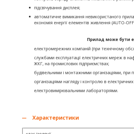
підсвічування дисплея;
автоматичне вимикання невикористаного приладу 
економія енергії елементів живлення (AUTO-OFF
Прилад може бути 
електромережних компаній (при технічному обс
службами експлуатації електричних мереж в на
ЖКГ, на промислових підприємствах;
будівельними і монтажними організаціями, при
організаціями нагляду і контролю в електрични
електровимірювальними лабораторіями.
Характеристики
клас ізоляції