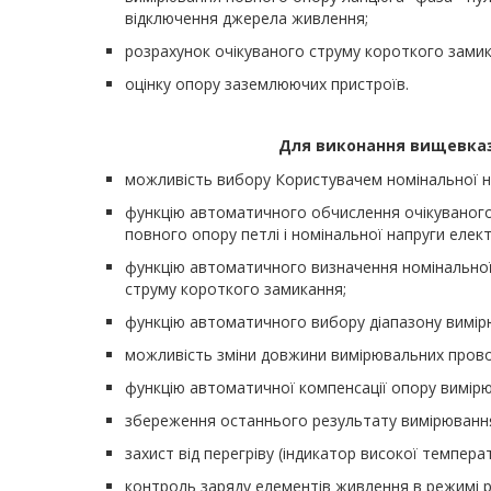
відключення джерела живлення;
розрахунок очікуваного струму короткого замик
оцінку опору заземлюючих пристроїв.
Для виконання вищевказ
можливість вибору Користувачем номінальної на
функцію автоматичного обчислення очікуваного
повного опору петлі і номінальної напруги елек
функцію автоматичного визначення номінальної 
струму короткого замикання;
функцію автоматичного вибору діапазону вимір
можливість зміни довжини вимірювальних провод
функцію автоматичної компенсації опору вимірю
збереження останнього результату вимірюванн
захист від перегріву (індикатор високої температ
контроль заряду елементів живлення в режимі р