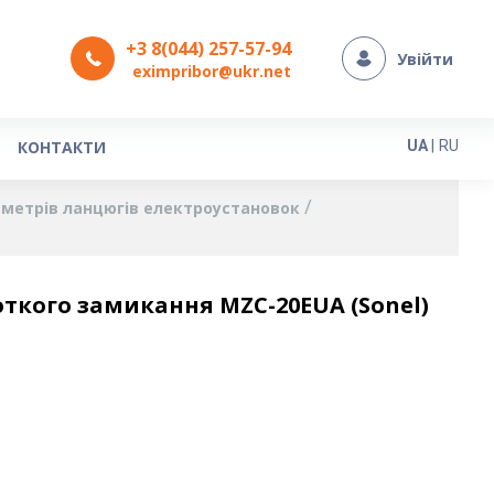
+3 8(044) 257-57-94
Увійти
eximpribor@ukr.net
Мова
КОНТАКТИ
UA
|
RU
аметрів ланцюгів електроустановок
ткого замикання MZC-20EUA (Sonel)