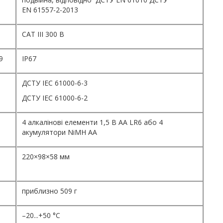
EN 61557-2-2013
CAT III 300 В
9
IP67
ДСТУ IEC 61000-6-3
ДСТУ IEC 61000-6-2
4 алкалінові елементи 1,5 В AA LR6 або 4
акумулятори NiMH AA
220×98×58 мм
приблизно 509 г
–20...+50 °C