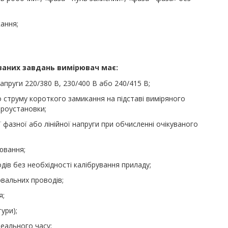
ання;
аних завдань вимірювач має:
пруги 220/380 В, 230/400 В або 240/415 В;
 струму короткого замикання на підставі виміряного
троустановки;
фазної або лінійної напруги при обчисленні очікуваного
ювання;
ів без необхідності калібрування приладу;
вальних проводів;
я;
ури);
еального часу;