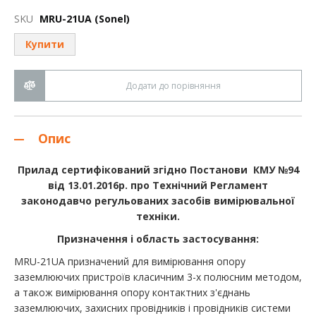
до
початку
SKU
MRU-21UA (Sonel)
галереї
зображень
Купити
Додати до порівняння
Опис
Прилад сертифікований згідно Постанови КМУ №94
від 13.01.2016р. про Технічний Регламент
законодавчо регульованих засобів вимірювальної
техніки.
Призначення і область застосування:
MRU-21UA призначений для вимірювання опору
заземлюючих пристроїв класичним 3-х полюсним методом,
а також вимірювання опору контактних з'єднань
заземлюючих, захисних провідників і провідників системи