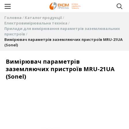
Головна
Каталог продукції
Електровимірювальна техніка
Прилади для вимірювання параметрів заземлювальних
пристроїв
Вимірювач параметрів заземляючих пристроїв MRU-21UA
(Sonel)
Вимірювач параметрів
заземляючих пристроїв MRU-21UA
(Sonel)
Перейти
до
кінця
галереї
зображень