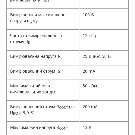
CONT
Вимірювання максимальної
100 В
напруги шуму
Частота вимірювального
125 Гц
струму R
E
Вимірювальна напруга R
25 В або 50 В
E
Вимірювальний струм R
20 mA
E
Максимальний опір
50 кОм
вимірювальних зондів
Вимірювальний струм R
(за
200 mA
CONT
U
≥ 9,0 В)
BAT
Максимальна напруга R
13 В
CONT