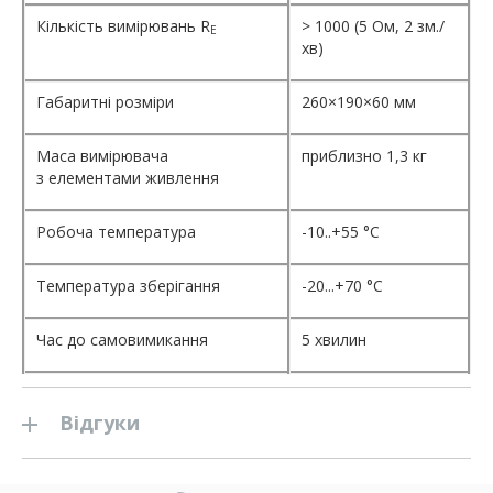
Кількість вимірювань R
> 1000 (5 Ом, 2 зм./
E
хв)
Габаритні розміри
260×190×60 мм
Маса вимірювача
приблизно 1,3 кг
з елементами живлення
Робоча температура
-10..+55 °C
Температура зберігання
-20...+70 °C
Час до самовимикання
5 хвилин
Відгуки