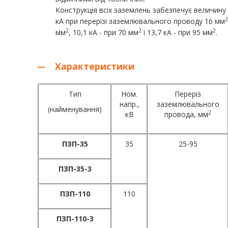
Конструкція всіх заземлень забезпечує величину с
кА при перерізі заземлювального проводу 16 мм
2
2
2
мм
, 10,1 кА - при 70 мм
і 13,7 кА - при 95 мм
.
Характеристики
Тип
Ном.
Переріз
напр.,
заземлювального
(найменування)
2
кВ
провода, мм
ПЗП-
35
35
25-95
ПЗП-35-
3
ПЗП-
110
110
ПЗП-110-
3