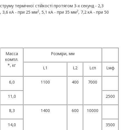
труму термічної стійкості протягом 3-х секунд - 2,3
2
2
2
, 3,6 кА - при 25 мм
, 5,1 кА - при 35 мм
, 7,2 кА - при 50
Масса
Розміри, мм
компл.
*, кг
L1
L2
Lсп
Lмф
6,0
1100
400
7000
11,0
2500
8,3
1400
600
10000
14,0
3500