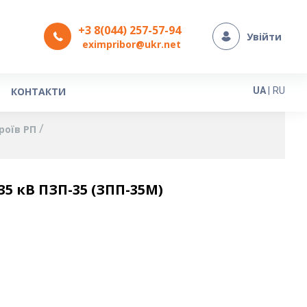
+3 8(044) 257-57-94
Увійти
eximpribor@ukr.net
Мова
КОНТАКТИ
UA
|
RU
роїв РП
5 кВ ПЗП-35 (ЗПП-35М)