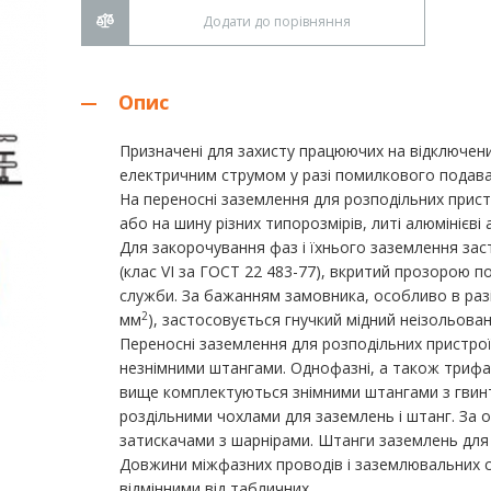
Додати до порівняння
Опис
Призначені для захисту працюючих на відключени
електричним струмом у разі помилкового подаван
На переносні заземлення для розподільних прис
або на шину різних типорозмірів, литі алюмінієві а
Для закорочування фаз і їхнього заземлення зас
(клас VI за ГОСТ 22 483-77), вкритий прозорою
служби. За бажанням замовника, особливо в разі
2
мм
), застосовується гнучкий мідний неізольова
Переносні заземлення для розподільних пристрої
незнімними штангами. Однофазні, а також трифаз
вище комплектуються знімними штангами з гвинт
роздільними чохлами для заземлень і штанг. З
затискачами з шарнірами. Штанги заземлень для
Довжини міжфазних проводів і заземлювальних с
відмінними від табличних.