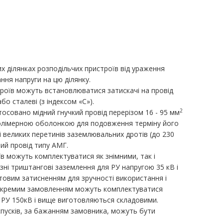
х ділянках розподільчих пристроїв від ураження
ня напруги на цю ділянку.
троїв можуть встановлюватися затискачі на провід
бо сталеві (з індексом «С»).
2
тосовано мідний гнучкий провід перерізом 16 - 95 мм
 полімерною оболонкою для подовження терміну його
 великих перетинів заземлювальних дротів (до 230
ний провід типу АМГ.
в можуть комплектуватися як знімними, так і
ні триштангові заземлення для РУ напругою 35 кВ і
овим затисненням для зручності використання і
а окремим замовленням можуть комплектуватися
 РУ 150кВ і вище виготовляються складовими.
пусків, за бажанням замовника, можуть бути