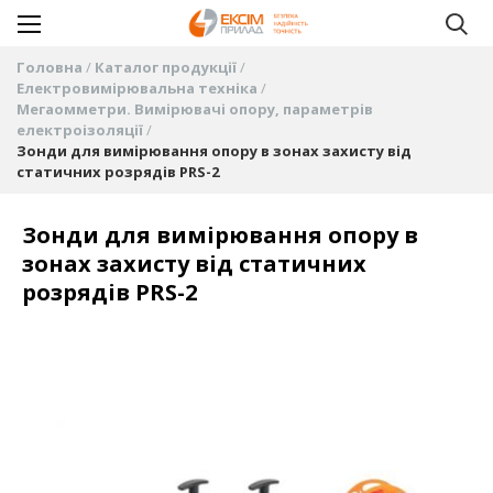
Головна
Каталог продукції
Електровимірювальна техніка
Мегаомметри. Вимірювачі опору, параметрів
електроізоляції
Зонди для вимірювання опору в зонах захисту від
статичних розрядів PRS-2
Зонди для вимірювання опору в
зонах захисту від статичних
розрядів PRS-2
Перейти
до
кінця
галереї
зображень