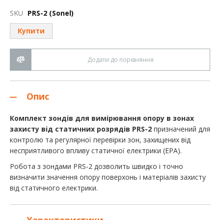
до
початку
SKU
PRS-2 (Sonel)
галереї
зображень
Купити
Додати до порівняння
Опис
Комплект зондів для вимірювання опору в зонах
захисту від статичних розрядів PRS-2
призначений для
контролю та регулярної перевірки зон, захищених від
несприятливого впливу статичної електрики (EPA).
Робота з зондами PRS-2 дозволить швидко і точно
визначити значення опору поверхонь і матеріалів захисту
від статичного електрики.
Характеристики