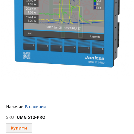
Перейти
Наличие
В наличии
к
началу
SKU
UMG 512-PRO
галереи
изображений
Купити