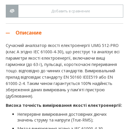
Добавить в сравнение
Описание
Сучасний аналізатор якості електроенергії UMG 512-PRO
(клас A згідно IEC 61000-4-30), що реєструє та аналізує всі
параметри якості електроенергії, включаючи вищі
гармоніки (до 63-ї), пульсації, короткочасні переривання
тощо. відповідно до чинних стандартів. Вимірювальний
прилад відповідає стандарту EN 50160 IEEE519 або EN
61000-2-4. Таким чином гарантується 100% надійність
збереження даних вимірювань у пам'яті пристрою
(дублювання).
Висока точність вимірювання якості електроенергії:
Неперервне вимірювання достовірних діючих
значень струму та напруги (True-RMS);
Метод вимірювання згідно з IEC 61000-4-30