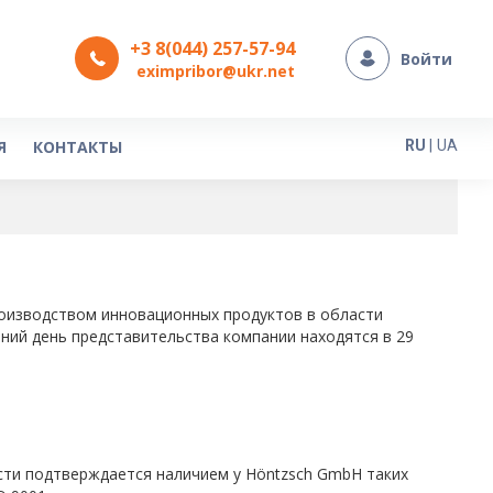
+3 8(044) 257-57-94
Войти
eximpribor@ukr.net
Язык
Я
КОНТАКТЫ
RU
|
UA
роизводством инновационных продуктов в области
шний день представительства компании находятся в 29
сти подтверждается наличием у Höntzsch GmbH таких