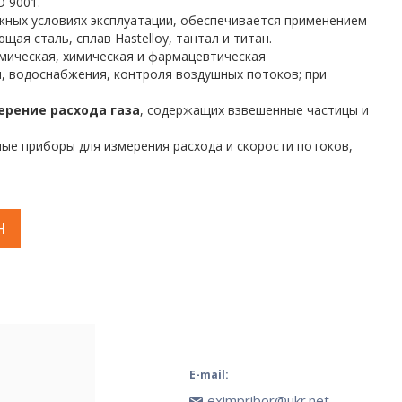
O 9001.
жных условиях эксплуатации, обеспечивается применением
ая сталь, сплав Hastelloy, тантал и титан.
мическая, химическая и фармацевтическая
, водоснабжения, контроля воздушных потоков; при
ерение расхода газа
, содержащих взвешенные частицы и
ые приборы для измерения расхода и скорости потоков,
H
E-mail:
eximpribor@ukr.net