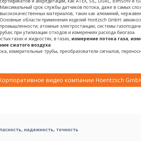
сертификатов и аккредитаций, как ATEX, SIL, DGRL, BImSchV и IS
Максимальный срок службы датчиков потока, даже в самых сло
высококачественных материалов, таких как алюминий, нержавеющ
Основные области применения изделий Hontzsch GmbH: авиакос
промышленности; атомные электростанции, системы газоподачи
рубах; при утилизации отходов и измерениях расхода биогаза.
чистых газах и жидкостях, в газах,
измерение потока газа
,
изм
ние сжатого воздуха
.
ка, измерительные трубы, преобразователи сигналов, переносн
Корпоративное видео компании Hoentzsch Gmb
пасность, надежность, точность