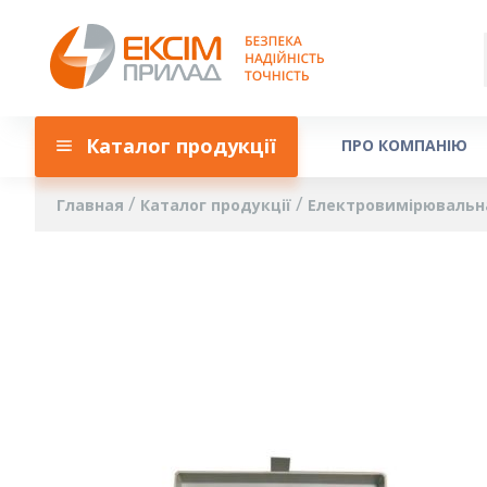
Каталог продукції
ПРО КОМПАНІЮ
Главная
Каталог продукції
Електровимірювальн
Пропустить
и
перейти
к
галереям
изображений