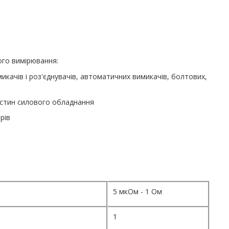
го вимірювання:
икачів і роз'єднувачів, автоматичних вимикачів, болтових,
частин силового обладнання
рів
5 мкОм - 1 Ом
1