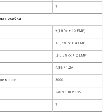
1
на похибка
±(1%Rx + 10 ЕМР)
±(0,6%Rx + 4 ЕМР)
±(0,3%Rx + 2 ЕМР)
4,8В / 1,2А
 не менше
3000
240 х 130 х 105
1