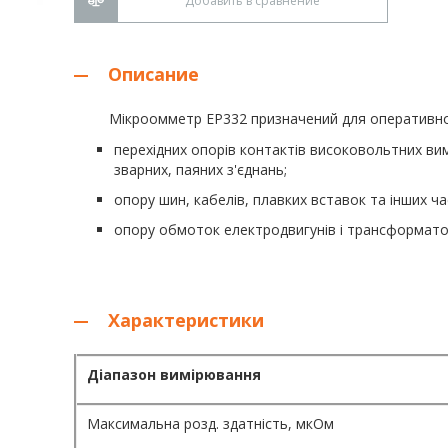
Добавить в сравнение
Описание
Мікроомметр ЕР332 призначений для оперативно
перехідних опорів контактів високовольтних вим
зварних, паяних з'єднань;
опору шин, кабелів, плавких вставок та інших 
опору обмоток електродвигунів і трансформато
Характеристики
Діапазон вимірювання
Максимальна розд. здатність, мкОм