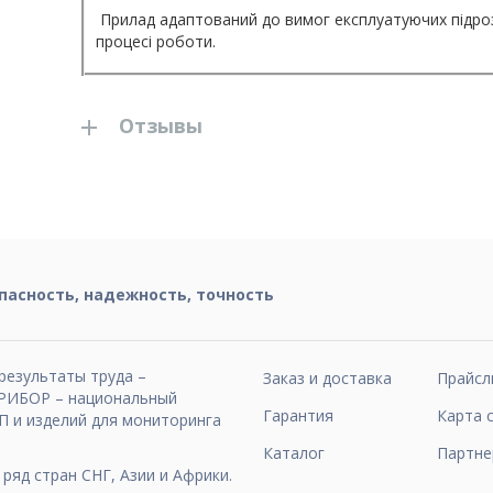
Прилад адаптований до вимог експлуатуючих підрозд
процесі роботи.
Отзывы
пасность, надежность, точность
результаты труда –
Заказ и доставка
Прайсл
ИБОР – национальный
Гарантия
Карта 
П и изделий для мониторинга
Каталог
Партне
ряд стран СНГ, Азии и Африки.