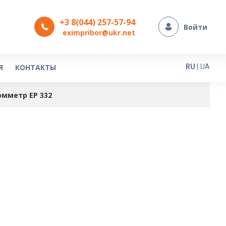
+3 8(044) 257-57-94
Войти
eximpribor@ukr.net
Язык
Я
КОНТАКТЫ
RU
|
UA
омметр ЕР 332