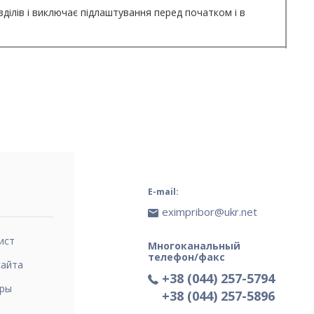
ілів і виключає підлаштування перед початком і в
E-mail:
eximpribor@ukr.net
ист
Многоканальный
телефон/факс
сайта
+38 (044) 257-5794
ры
+38 (044) 257-5896