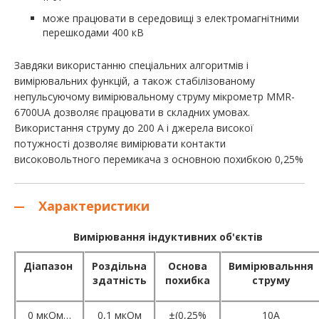
може працювати в середовищі з електромагнітними
перешкодами 400 кВ
Завдяки використанню спеціальних алгоритмів і
вимірювальних функцій, а також стабілізованому
непульсуючому вимірювальному струму мікрометр MMR-
6700UA дозволяє працювати в складних умовах.
Використання струму до 200 А і джерела високої
потужності дозволяє вимірювати контакти
високовольтного перемикача з основною похибкою 0,25%
Характеристики
Вимірювання індуктивних об'єктів
Діапазон
Роздільна
Основа
Вимірювальння
здатність
похибка
струму
0 мкОм…
0,1 мкОм
±(0,25%
10А