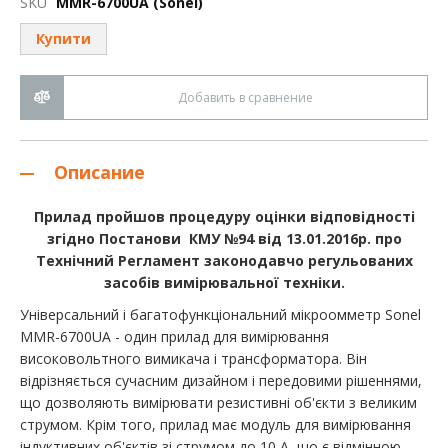
SKU
MMR-6700UA (Sonel)
галереи
изображений
Купити
Добавить в сравнение
Описание
Прилад пройшов процедуру оцінки відповідності
згідно Постанови КМУ №94 від 13.01.2016р. про
Технічний Регламент законодавчо регульованих
засобів вимірювальної техніки.
Універсальний і багатофункціональний мікроомметр Sonel
MMR-6700UA - один прилад для вимірювання
високовольтного вимикача і трансформатора. Він
відрізняється сучасним дизайном і передовими рішеннями,
що дозволяють вимірювати резистивні об'єкти з великим
струмом. Крім того, прилад має модуль для вимірювання
індуктивних об'єктів зі струмом до 10 А, що є відмінною