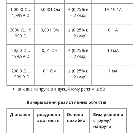
1,0000 Ω…
0,0001 Ом
± (0,25% в
1A / 0,1A
1,9999 Ω
+ 2 омр)
2000 Ω...19
0,001 Ом
± (0,25% в
0,1 А
999 Ω
+ 2 омр)
20,00 Ω…
0,01 Ом
± (0,25% в
10 мА
199,99 Ω
+ 2 омр)
200,0 Ω…
0,1 Ом
± (0,25% в
1 мА
1999,9 Ω
+ 2 омр)
вихідна напруга в індукційному режимі ≤ 5В
Вимірювання резистивних об'єктів
Діапазон
роздільна
Основа
Вимірювання
здатність
похибка
струму/
напруги