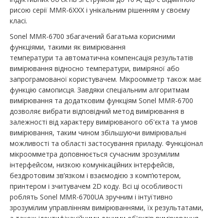
рисою серії MMR-6XXX і унікальним рішенням у своєму
класі.
Sonel MMR-6700 збагачений багатьма корисними
функціями, такими як вимірювання
температури та автоматична компенсація результатів
вимірювання відносно температури, виміряної або
запрограмованої користувачем. Мікроомметр також має
функцію самописця. Завдяки спеціальним алгоритмам
вимірювання та додатковим функціям Sonel MMR-6700
дозволяє вибрати відповідний метод вимірювання в
залежності від характеру вимірюваного об'єкта та умов
вимірювання, таким чином збільшуючи вимірювальні
можливості та області застосування приладу. Функціонал
мікроомметра доповнюється сучасним зрозумілим
інтерфейсом, низкою комунікаційних інтерфейсів,
бездротовим зв’язком і взаємодією з комп’ютером,
принтером і зчитувачем 2D коду. Всі ці особливості
роблять Sonel MMR-6700UA зручним і інтуїтивно
зрозумілим управлінням вимірюваннями, їх результатами,