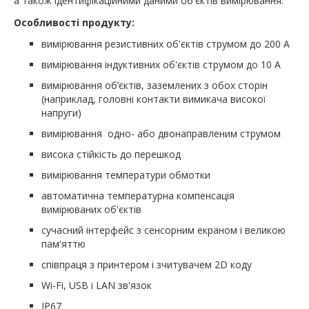
а також ідентифікаційними даними об'єктів вимірювання.
Особливості продукту:
вимірювання резистивних об'єктів струмом до 200 А
вимірювання індуктивних об'єктів струмом до 10 А
вимірювання об’єктів, заземлених з обох сторін
(наприклад, головні контакти вимикача високої
напруги)
вимірювання одно- або двонаправленим струмом
висока стійкість до перешкод
вимірювання температури обмотки
автоматична температурна компенсація
вимірюваних об'єктів
сучасний інтерфейс з сенсорним екраном і великою
пам'яттю
співпраця з принтером і зчитувачем 2D коду
Wi-Fi, USB і LAN зв'язок
IP67