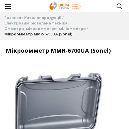
Главная
Каталог продукції
Електровимірювальна техніка
Омметри, мікроомметри, міліомметри
Мікроомметр MMR-6700UA (Sonel)
Мікроомметр MMR-6700UA (Sonel)
Пропустить
и
перейти
к
галереям
изображений