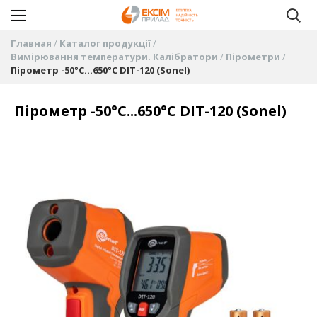
Главная
Каталог продукції
Вимірювання температури. Калібратори
Пірометри
Пірометр -50°C...650°C DIT-120 (Sonel)
Пірометр -50°C...650°C DIT-120 (Sonel)
Пропустить
и
перейти
к
галереям
изображений