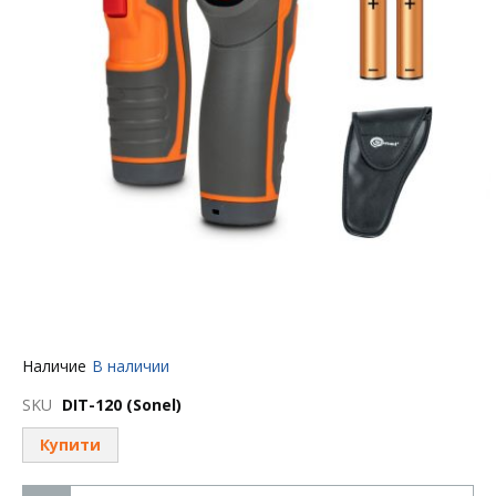
Перейти
Наличие
В наличии
к
началу
SKU
DIT-120 (Sonel)
галереи
изображений
Купити