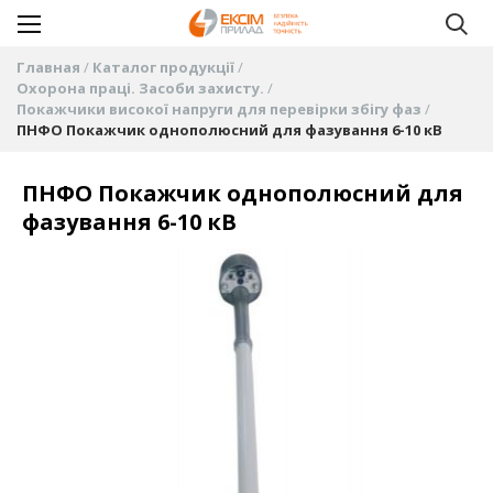
Главная
Каталог продукції
Охорона праці. Засоби захисту.
Покажчики високої напруги для перевірки збігу фаз
ПНФО Покажчик однополюсний для фазування 6-10 кВ
ПНФО Покажчик однополюсний для
фазування 6-10 кВ
Пропустить
и
перейти
к
галереям
изображений