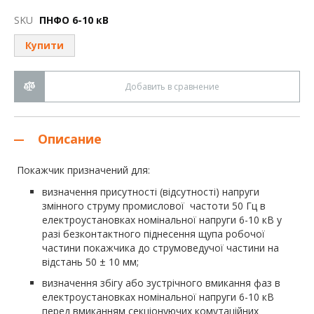
к
началу
SKU
ПНФО 6-10 кВ
галереи
изображений
Купити
Добавить в сравнение
Описание
Покажчик призначений для:
визначення присутності (відсутності) напруги
змінного струму промислової частоти 50 Гц в
електроустановках номінальної напруги 6-10 кВ у
разі безконтактного піднесення щупа робочої
частини покажчика до струмоведучої частини на
відстань 50 ± 10 мм;
визначення збігу або зустрічного вмикання фаз в
електроустановках номінальної напруги 6-10 кВ
перед вмиканням секціонуючих комутаційних