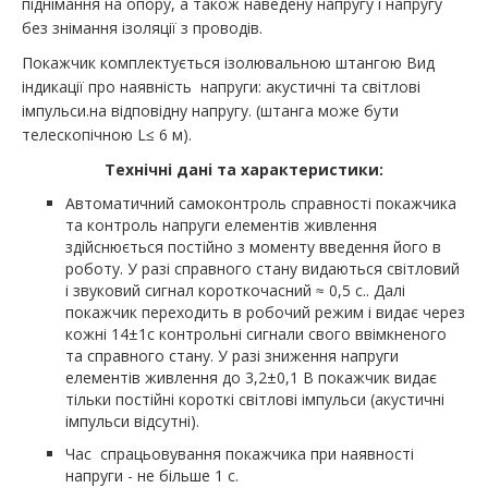
піднімання на опору, а також наведену напругу і напругу
без знімання ізоляції з проводів.
Покажчик комплектується ізолювальною штангою Вид
індикації про наявність напруги: акустичні та світлові
імпульси.на відповідну напругу. (штанга може бути
телескопічною L≤ 6 м).
Технічні данi та характеристики:
Автоматичний самоконтроль справності покажчика
та контроль напруги елементів живлення
здійснюється постійно з моменту введення його в
роботу. У разі справного стану видаються світловий
і звуковий сигнал короткочасний ≈ 0,5 с.. Далі
покажчик переходить в робочий режим і видає через
кожні 14±1с контрольні сигнали свого ввімкненого
та справного стану. У разі зниження напруги
елементів живлення до 3,2±0,1 В покажчик видає
тільки постійні короткі світлові імпульси (акустичні
імпульси відсутні).
Час спрацьовування покажчика при наявності
напруги - не більше 1 с.