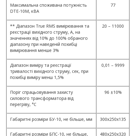
Максимальна споживана потужність
77
DTE-10М, кВА
** Діапазон True RMS вимірювання та
20 – 11000
реєстрації вихідного струму, А, на
значеннях від 10% до 100% обраного
діапазону при наведеній похибці
вимірювання менше 3%
Діапазон виміру та реєстрації
0,01 – 9999
тривалості вихідного струму, сек, при
похибці виміру менш 1,5%
Поріг спрацьовування захисту
96 ±10%
силового трансформатора від
перегріву, °С
Габаритні розміри БУ-10, не більше, мм
300х250х135
Габаритні розміри БПС-10, не більше,
480х250х320