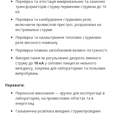
Перевірка та атестація вимірювальних та захисних
трансформаторів струму первинним струмом до 10
кА.
Перевірка та калібрування струмових реле,
включаючи промислові пристрої, розраховані на
екстремальні струми.
Перевірка та налаштування теплових струмових
реле високого номіналу.
Перевірка плавких запобіжників великої потужності.
Використання як регульоване джерело змінного
струму до
10 кА
у силових ланцюгах низького
імпедансу, зокрема для лабораторних та польових
випробувань.
Переваги:
Переносне виконання — зручно для експлуатації в
лабораторіях, на промислових об’єктах та в
енергетиці.
Гальванічна розв’язка вихідних струмопровідних