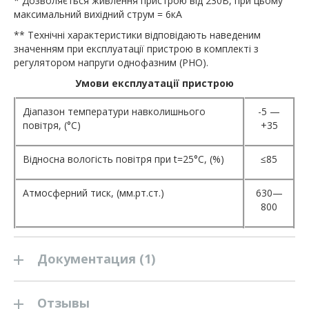
* Дозволяється живлення пристрою від 230В, при цьому
максимальний вихідний струм = 6кА
** Технічні характеристики відповідають наведеним
значенням при експлуатації пристрою в комплекті з
регулятором напруги однофазним (РНО).
Умови експлуатації пристрою
Діапазон температури навколишнього
-5 —
повітря, (°С)
+35
Відносна вологість повітря при t=25°C, (%)
≤85
Атмосферний тиск, (мм.рт.ст.)
630—
800
Документация (1)
Отзывы