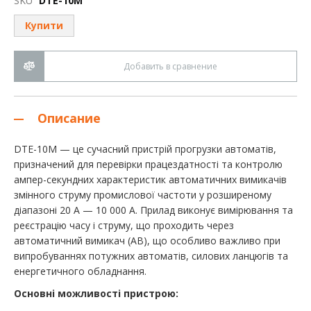
SKU
DTE-10М
галереи
изображений
Купити
Добавить в сравнение
Описание
DTE-10M — це сучасний пристрій прогрузки автоматів,
призначений для перевірки працездатності та контролю
ампер-секундних характеристик автоматичних вимикачів
змінного струму промислової частоти у розширеному
діапазоні 20 А — 10 000 А. Прилад виконує вимірювання та
реєстрацію часу і струму, що проходить через
автоматичний вимикач (АВ), що особливо важливо при
випробуваннях потужних автоматів, силових ланцюгів та
енергетичного обладнання.
Основні можливості пристрою: