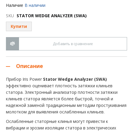
Перейти
Наличие
В наличии
к
началу
SKU
STATOR WEDGE ANALYZER (SWA)
галереи
изображений
Купити
Добавить в сравнение
Описание
Прибор Iris Power
Stator Wedge Analyzer (SWA)
эффективно оценивает плотность затяжки клиньев
статора. Электронный анализатор плотности затяжки
клиньев статора является более быстрой, точной и
надежной заменой традиционным методам простукивания
молотком для выявления ослабленных клиньев.
Ослабленные статорные клинья могут привести к
вибрации и эрозии изоляции статора в электрических