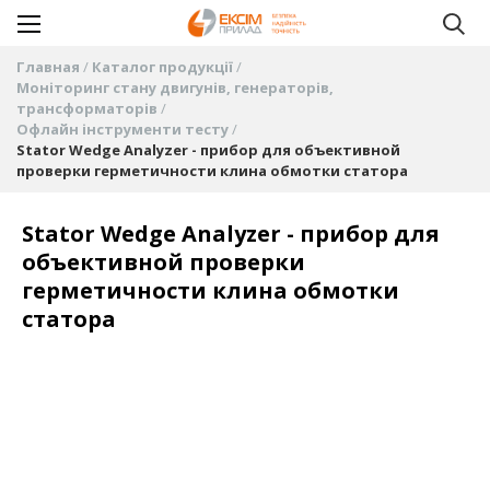
Главная
Каталог продукції
Моніторинг стану двигунів, генераторів,
трансформаторів
Офлайн інструменти тесту
Stator Wedge Analyzer - прибор для объективной
проверки герметичности клина обмотки статора
Stator Wedge Analyzer - прибор для
объективной проверки
герметичности клина обмотки
статора
Пропустить
и
перейти
к
галереям
изображений