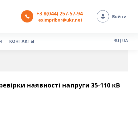
+3 8(044) 257-57-94
Войти
eximpribor@ukr.net
Язык
Я
КОНТАКТЫ
RU
|
UA
евірки наявності напруги 35-110 кВ