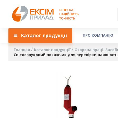
Каталог продукції
ПРО КОМПАНІЮ
Главная
Каталог продукції
Охорона праці. Засоб
Світлозвуковий покажчик для перевірки наявності 
Пропустить
и
перейти
к
галереям
изображений