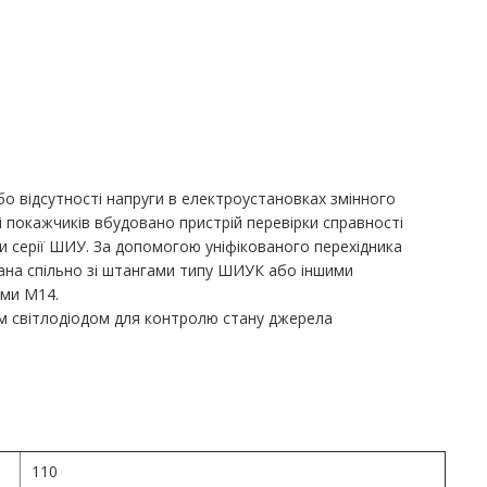
бо відсутності напруги в електроустановках змінного
і покажчиків вбудовано пристрій перевірки справності
 серії ШИУ. За допомогою уніфікованого перехідника
ана спільно зі штангами типу ШИУК або іншими
ами М14.
 світлодіодом для контролю стану джерела
110