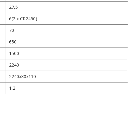
27,5
6(2 x CR2450)
70
650
1500
2240
2240х80х110
1,2