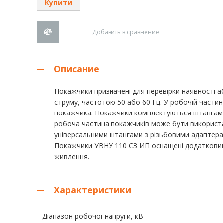
Купити
Добавить в сравнение
Описание
Покажчики призначені для перевірки наявності а
струму, частотою 50 або 60 Гц. У робочій частин
покажчика. Покажчики комплектуються штангами
робоча частина покажчиків може бути використ
універсальними штангами з різьбовими адаптер
Покажчики УВНУ 110 СЗ ИП оснащені додатковим
живлення.
Характеристики
Діапазон робочої напруги, кВ