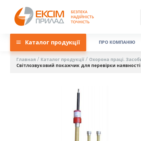
Каталог продукції
ПРО КОМПАНІЮ
Главная
Каталог продукції
Охорона праці. Засоб
Світлозвуковий покажчик для перевірки наявності 
Пропустить
и
перейти
к
галереям
изображений