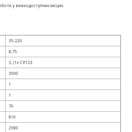
оботи у важкодоступних місцях.
35-220
8,75
3, (1х CR123
3500
1
1
70
810
2580