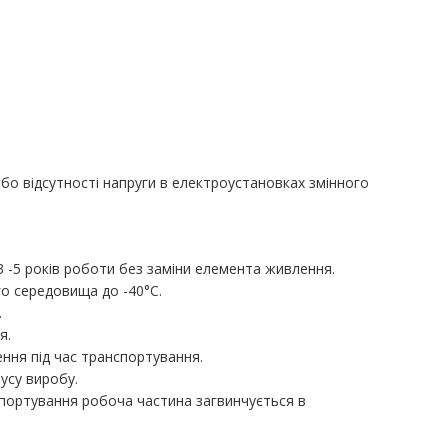
бо відсутності напруги в електроустановках змінного
 -5 років роботи без заміни елемента живлення.
го середовища до -40°С.
.
я.
ення під час транспортування.
усу виробу.
нспортування робоча частина загвинчується в