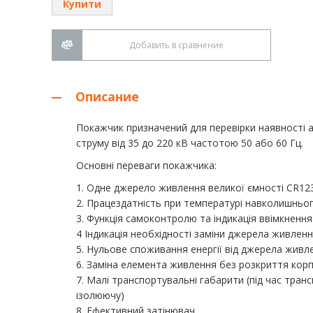
Купити
Добавить в сравнение
Описание
Покажчик призначений для перевірки наявності а
струму від 35 до 220 кВ частотою 50 або 60 Гц.
Основні переваги покажчика:
1. Одне джерело живлення великої ємності CR123
2. Працездатність при температурі навколишньо
3. Функція самоконтролю та індикація ввімкнення
4 Індикація необхідності заміни джерела живленн
5. Нульове споживання енергії від джерела живл
6. Заміна елемента живлення без розкриття корп
7. Малі транспортувальні габарити (під час тра
ізолюючу)
8. Ефективний затінювач.