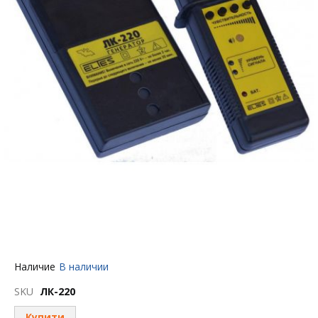
Перейти
Наличие
В наличии
к
началу
SKU
ЛК-220
галереи
изображений
Купити