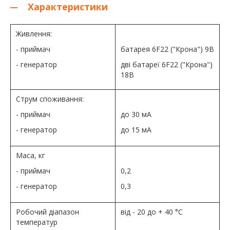
Характеристики
Живлення:
- приймач
батарея 6F22 ("Крона") 9В
- генератор
дві батареї 6F22 ("Крона")
18В
Струм споживання:
- приймач
до 30 мА
- генератор
до 15 мА
Маса, кг
- приймач
0,2
- генератор
0,3
Робочий діапазон
від - 20 до + 40 °C
температур