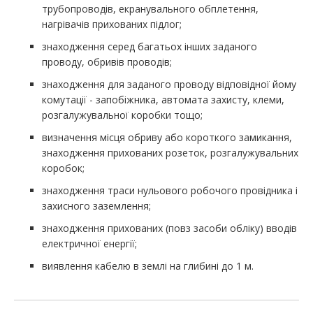
трубопроводів, екранувального обплетення,
нагрівачів прихованих підлог;
знаходження серед багатьох інших заданого
проводу, обривів проводів;
знаходження для заданого проводу відповідної йому
комутації - запобіжника, автомата захисту, клеми,
розгалужувальної коробки тощо;
визначення місця обриву або короткого замикання,
знаходження прихованих розеток, розгалужувальних
коробок;
знаходження траси нульового робочого провідника і
захисного заземлення;
знаходження прихованих (повз засоби обліку) вводів
електричної енергії;
виявлення кабелю в землі на глибині до 1 м.